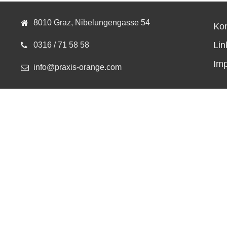
8010 Graz, Nibelungengasse 54
Kon
Lin
0316 / 71 58 58
Im
info@praxis-orange.com