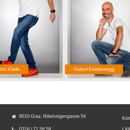
inz Klade
Hubert Kriebernegg
8010 Graz, Nibelungengasse 54
Kon
Lin
0316 / 71 58 58