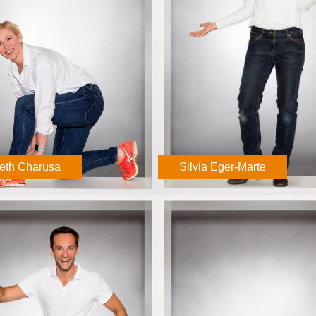
beth Charusa
Silvia Eger-Marte