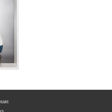
takt
ks