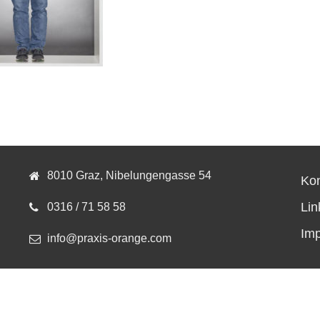
8010 Graz, Nibelungengasse 54
Kon
Lin
0316 / 71 58 58
Im
info@praxis-orange.com